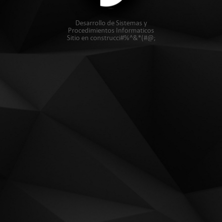
Desarrollo de Sistemas y
Procedimientos Informaticos
Sitio en construcci#%^&*(#@;